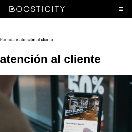
Saltar
al
contenido
Portada
»
atención al cliente
atención al cliente